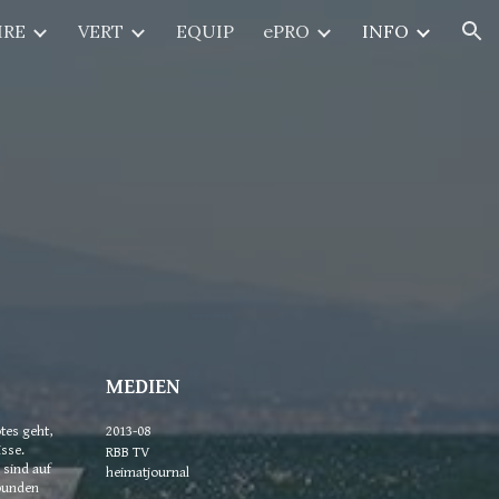
IRE
VERT
EQUIP
ePRO
INFO
ion
MEDIEN
es geht, 
2013-08
se. 
RBB TV
ind auf 
heimatjournal
bunden 