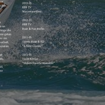
ne 
2013-05
icher.
RBB TV
Wasserportfest
 
2012-11
 
RBB TV
n an 
Boat & Fun Berlin
inge die 
sie getan 
2011-05
s sie 
Sports Boat & Rib
erheit, 
"A New Classic"
uzieren.
2011-03
r 
n, 
Yacht Revue
 
"Unbeschwerte Wienerin"
es 
e  