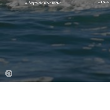
Art Geda
außergewöhnlichen Booten!
Page
Report abuse
updated