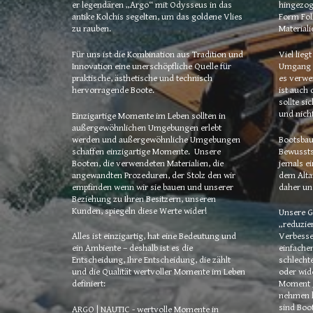
er legendären „Argo“ mit Odysseus in das 
hingezoge
antike Kolchis segelten, um das goldene Vlies 
Form Fol
zu rauben.
Materiali
Für uns ist die Kombination aus Tradition und 
Viel lieg
Innovation eine unerschöpfliche Quelle für 
Umgang m
praktische, ästhetische und technisch 
es verwe
hervorragende Boote.
ist auch 
sollte 
sic
und nicht
Einzigartige Momente im Leben sollten in 
außergewöhnlichen Umgebungen erlebt 
werden und außergewöhnliche Umgebungen 
Bootsbau
schaffen einzigartige Momente.  Unsere 
Bewussts
Booten, die verwendeten Materialien, die 
jemals ei
angewandten Prozeduren, der Stolz den wir 
dem Altar
empfinden wenn wir sie bauen und unserer 
daher un
Beziehung zu Ihren Besitzern, unseren 
Kunden, spiegeln diese Werte wider!
Unsere Ge
„reduzie
Alles ist einzigartig, hat eine Bedeutung und 
Verbesse
ein Ambiente – deshalb ist es die 
einfache
Entscheidung, Ihre Entscheidung, die zählt 
schlechte
und die Qualität wertvoller Momente im Leben 
oder wide
definiert:
Moment g
nehmen k
sind Boot
ARGO | NAUTIC - wertvolle Momente in 