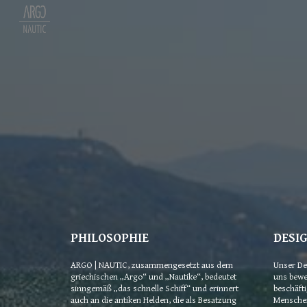
Sk
PHILOSOPHIE
DESI
ARGO | NAUTIC, zusammengesetzt aus dem 
Unser Des
griechischen „Argo“ und „Nautike“, bedeutet 
uns beweg
sinngemäß „das schnelle Schiff“ und erinnert 
beschäfti
auch an die antiken Helden, die als Besatzung 
Menschen