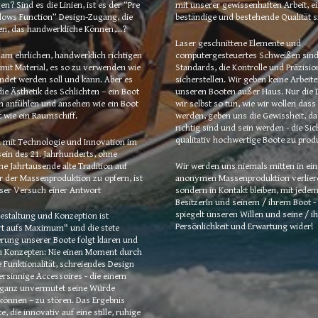
n? Sind es die Linien, ist es der “Pre 
mit unserer gewissenhaften Arbeit, ei
lows Function” Design-Zugang, die 
beständige und bestehende Qualität s
en, das handwerkliche Können,...?
Laser geschnittene Elemente und 
t am ehrlichen, handwerklich richtigen 
computergesteuertes Schweißen sind
it Material, es so zu verwenden wie 
Standards, die Kontrolle und Präzision
ndet werden soll und kann. Aber es 
sicherstellen. Wir geben keine Arbeite
die Ästhetik des Schlichten – ein Boot 
unseren Booten außer Haus. Nur die D
h anfühlen und 
ansehen wie ein Boot 
wir selbst so tun, wie wir wollen dass 
 wie ein Raumschiff.
werden, geben uns die Gewissheit, das
richtig sind und sein werden - die Sich
qualitativ hochwertige Boote zu prod
 mit Technologie und Innovation im 
ein des 21. Jahrhunderts, ohne 
ne Jahrtausende alte Tradition auf 
Wir werden uns niemals mitten in eine
 der Massenproduktion zu opfern, ist 
anonymen Massenproduktion verliere
ser Versuch einer Antwort
sondern in Kontakt bleiben, mit jedem
BesitzerIn und seinem / ihrem Boot - 
spiegelt unseren Willen und seine / ihr
staltung und Konzeption ist 
Persönlichkeit und Erwartung wider!
rt aufs Maximum" und die stete 
rung unserer Boote folgt klaren und 
n Konzepten: Nie einen Moment durch 
 Funktionalität, schreiendes Design 
rsinnige Accessoires - die einem 
anz unvermutet seine Würde 
önnen – zu stören. Das Ergebnis 
e, die innovativ auf eine stille, ruhige 