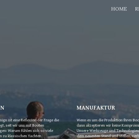
HOME
R
ip to main content
Skip to navigat
GN
MANUFAKTUR
ign ist eine Reflexion der Frage die 
Wenn es um die Produktion Ihres Boot
t, seit wir uns mit Booten 
dann akzeptieren wir keine Kompromis
gen: Warum fühlen sich so viele 
Unsere Werkzeuge und Technologien s
 zu klassischen Yachten 
dem neuesten Stand und stellen, ver